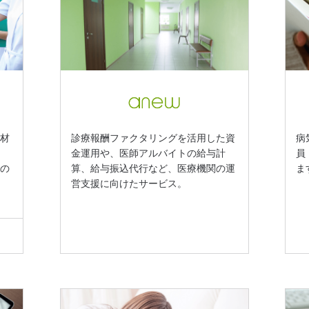
人材
診療報酬ファクタリングを活用した資
病
の
金運用や、医師アルバイトの給与計
員
」の
算、給与振込代行など、医療機関の運
ま
営支援に向けたサービス。